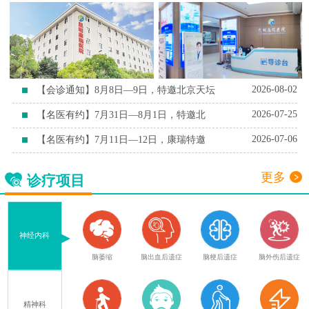
2026-08-02
【会诊通知】8月8日—9日，特邀北京天坛
2026-07-25
【名医有约】7月31日—8月1日，特邀北
2026-07-06
【名医有约】7月11日—12日，康瑞特邀
更多
诊疗项目
神经内科
血
腔隙性脑梗死
脑萎缩
脑出血后遗症
脑梗后遗症
脑外伤后遗症
精神科