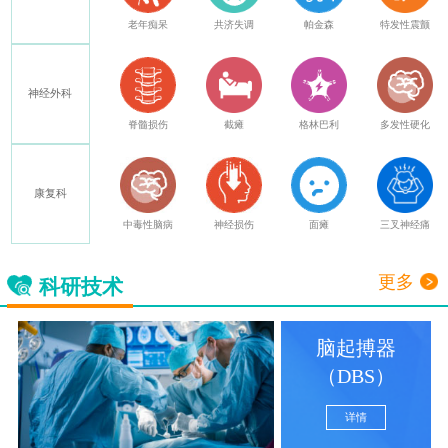
癫痫
老年痴呆
共济失调
帕金森
特发性震颤
神经外科
其他
脊髓损伤
截瘫
格林巴利
多发性硬化
康复科
中毒性脑病
神经损伤
面瘫
三叉神经痛
更多
科研技术
脑起搏器
（DBS）
详情