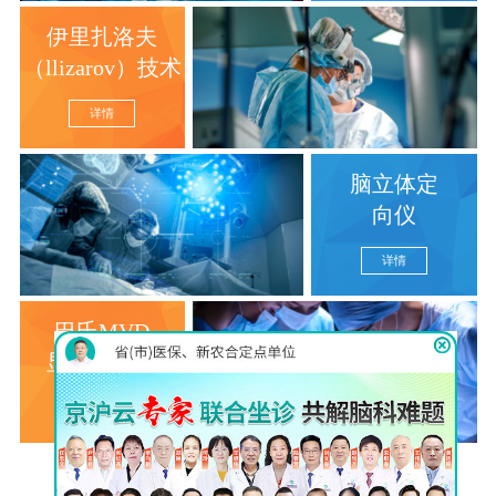
伊里扎洛夫
（llizarov）技术
详情
脑立体定
向仪
详情
巴氏MVD
显微分离术
详情
查看更多