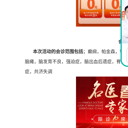
会诊
本次活动的会诊范围包括
；癫痫，帕金森，特
脑瘫，脑发育不良，强迫症，脑出血后遗症，脊髓
症，共济失调