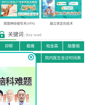
周围神经缩窄术(SPN)
脑立体定向技术
关键词
/ Key word
抑郁
截瘫
帕金森
脑萎缩
贫困患者援助申请
院内医生坐诊时间表