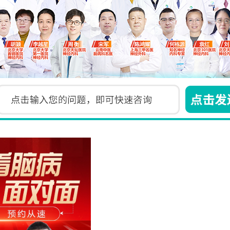
范围
发性震颤，精神发育迟滞，智力低下，脑梗后遗症，
损伤，语言发育迟缓，躯体化障碍，脑外伤后遗